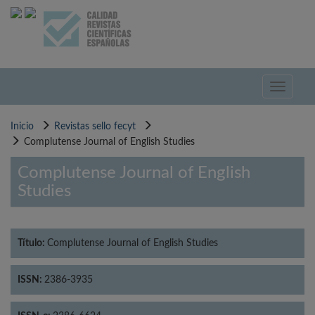
Pasar
al
contenido
principal
Toggle
navigati
Inicio
Revistas sello fecyt
Complutense Journal of English Studies
Complutense Journal of English
Studies
Título:
Complutense Journal of English Studies
ISSN:
2386-3935