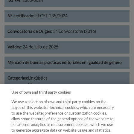
ISSN-e:
2386-6624
Nº certificado:
FECYT-235/2024
Convocatoria de Origen:
5ª Convocatoria (2016)
Validez:
24 de julio de 2025
Mención de buenas prácticas editoriales en igualdad de género
Categorías:
Lingüística
Literatura
Use of own and third party cookies
We use a selection of own and third party cookies on the
pages of this website: Technical cookies, which are necessary
Año
to use the website; preference or customization cookies,
allow some features of the general options of the website to
Año
Filtrar
be tailored; analytics or measurement cookies, which we use
Año
to generate aggregate data on website usage and statistics,