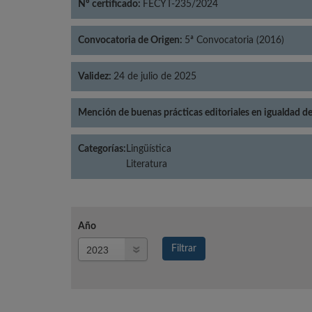
Nº certificado:
FECYT-235/2024
Convocatoria de Origen:
5ª Convocatoria (2016)
Validez:
24 de julio de 2025
Mención de buenas prácticas editoriales en igualdad d
Categorías:
Lingüística
Literatura
Año
Año
Filtrar
Año