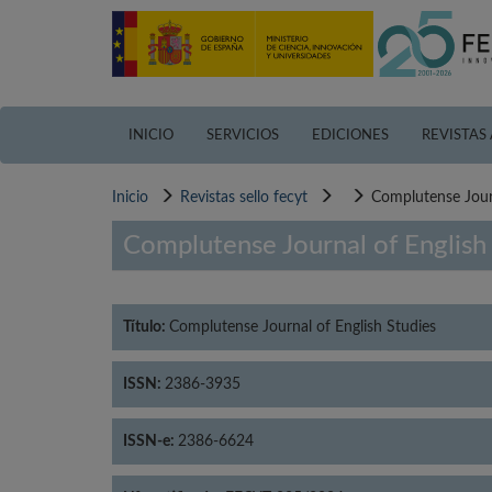
Pasar
al
contenido
principal
INICIO
SERVICIOS
EDICIONES
REVISTAS
Inicio
Revistas sello fecyt
Complutense Journ
Complutense Journal of English
Título:
Complutense Journal of English Studies
ISSN:
2386-3935
ISSN-e:
2386-6624