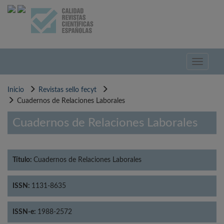
Pasar
al
contenido
principal
Toggle
navigati
Inicio
Revistas sello fecyt
Cuadernos de Relaciones Laborales
Cuadernos de Relaciones Laborales
Título:
Cuadernos de Relaciones Laborales
ISSN:
1131-8635
ISSN-e:
1988-2572