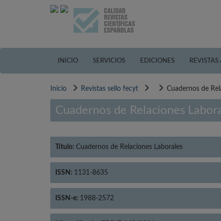
Pasar
al
contenido
principal
INICIO
SERVICIOS
EDICIONES
REVISTAS
Inicio
Revistas sello fecyt
Cuadernos de Rel
Cuadernos de Relaciones Labor
Título:
Cuadernos de Relaciones Laborales
ISSN:
1131-8635
ISSN-e:
1988-2572