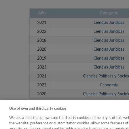
Año
Categoría
2021
Ciencias Jurídicas
2022
Ciencias Jurídicas
2018
Ciencias Jurídicas
2020
Ciencias Jurídicas
2019
Ciencias Jurídicas
2023
Ciencias Jurídicas
2021
Ciencias Políticas y Sociol
2022
Economía
2020
Ciencias Políticas y Sociol
2020
Economía
Use of own and third party cookies
We use a selection of own and third party cookies on the pages of this web
the website; preference or customization cookies, allow some features of 
analytics or measurement cookies, which we use to generate aggregate dat