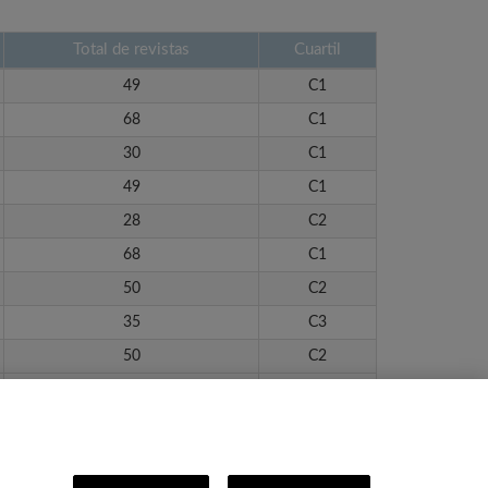
Total de revistas
Cuartil
49
C1
68
C1
30
C1
49
C1
28
C2
68
C1
50
C2
35
C3
50
C2
28
C3