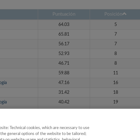
Puntuación
Posición
64.03
5
65.81
7
56.17
7
52.93
8
46.71
8
59.88
11
ogía
47.16
16
31.42
18
ogía
40.42
19
35.09
19
site: Technical cookies, which are necessary to use
1 de 2
siguiente ›
the general options of the website to be tailored;
a on website usage and statistics, behavioral