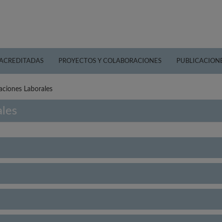
 ACREDITADAS
PROYECTOS Y COLABORACIONES
PUBLICACION
aciones Laborales
ales