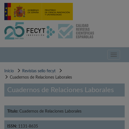
Pasar
al
contenido
principal
Toggle
navigati
Inicio
Revistas sello fecyt
Cuadernos de Relaciones Laborales
Cuadernos de Relaciones Laborales
Título:
Cuadernos de Relaciones Laborales
ISSN:
1131-8635