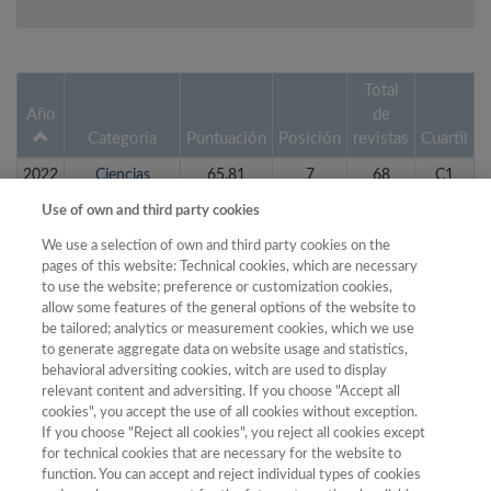
Total
Año
de
Categoría
Puntuación
Posición
revistas
Cuartil
2022
Ciencias
65.81
7
68
C1
Jurídicas
Use of own and third party cookies
2022
Ciencias
38.81
19
71
C2
We use a selection of own and third party cookies on the
Políticas y
pages of this website: Technical cookies, which are necessary
Sociología
to use the website; preference or customization cookies,
2022
allow some features of the general options of the website to
Economía
31.42
18
35
C3
be tailored; analytics or measurement cookies, which we use
2023
Ciencias
59.88
11
68
C1
to generate aggregate data on website usage and statistics,
Jurídicas
behavioral adversiting cookies, witch are used to display
relevant content and adversiting. If you choose "Accept all
2023
Ciencias
41.68
24
68
C2
cookies", you accept the use of all cookies without exception.
Políticas y
If you choose "Reject all cookies", you reject all cookies except
Sociología
for technical cookies that are necessary for the website to
function. You can accept and reject individual types of cookies
2023
Economía
29.84
20
36
C3