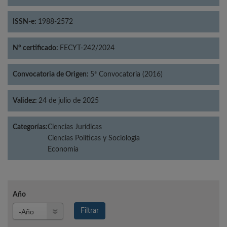
ISSN-e:
1988-2572
Nº certificado:
FECYT-242/2024
Convocatoria de Origen:
5ª Convocatoria (2016)
Validez:
24 de julio de 2025
Categorías:
Ciencias Jurídicas
Ciencias Políticas y Sociología
Economía
Año
Año
Filtrar
Año