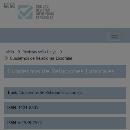
Pasar
al
contenido
principal
Toggle
navigati
Inicio
Revistas sello fecyt
Cuadernos de Relaciones Laborales
Cuadernos de Relaciones Laborales
Título:
Cuadernos de Relaciones Laborales
ISSN:
1131-8635
ISSN-e:
1988-2572