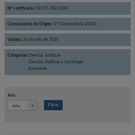
Nº certificado:
FECYT-242/2024
Convocatoria de Origen:
5ª Convocatoria (2016)
Validez:
24 de julio de 2025
Categorías:
Ciencias Jurídicas
Ciencias Políticas y Sociología
Economía
Año
Año
Filtrar
Año