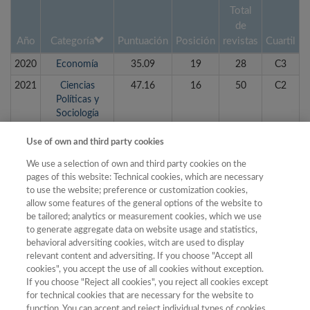
Total
de
Año
Categoría
Puntuación
Posición
revistas
Cuartil
2020
Economía
35.09
19
28
C3
2021
Ciencias
47.16
16
50
C2
Políticas y
Sociología
2022
Ciencias
38.81
19
71
C2
Use of own and third party cookies
Políticas y
Sociología
We use a selection of own and third party cookies on the
pages of this website: Technical cookies, which are necessary
2023
Ciencias
41.68
24
68
C2
to use the website; preference or customization cookies,
Políticas y
allow some features of the general options of the website to
Sociología
be tailored; analytics or measurement cookies, which we use
to generate aggregate data on website usage and statistics,
2019
Ciencias
34.54
22
35
C3
behavioral adversiting cookies, witch are used to display
Políticas y
relevant content and adversiting. If you choose "Accept all
Sociología
cookies", you accept the use of all cookies without exception.
2020
Ciencias
40.42
19
50
C2
If you choose "Reject all cookies", you reject all cookies except
for technical cookies that are necessary for the website to
Políticas y
function. You can accept and reject individual types of cookies