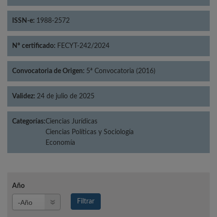
ISSN-e:
1988-2572
Nº certificado:
FECYT-242/2024
Convocatoria de Origen:
5ª Convocatoria (2016)
Validez:
24 de julio de 2025
Categorías:
Ciencias Jurídicas
Ciencias Políticas y Sociología
Economía
Año
Año
Filtrar
Año