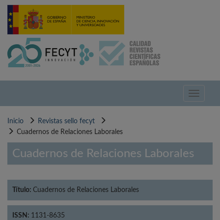
Pasar
al
contenido
principal
Toggle
navigati
Inicio
Revistas sello fecyt
Cuadernos de Relaciones Laborales
Cuadernos de Relaciones Laborales
Título:
Cuadernos de Relaciones Laborales
ISSN:
1131-8635