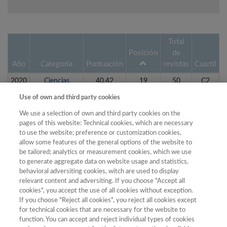
Total
Posición
de
Año
Categoría
Puntuación
revistas
Cuartil
2020
Ciencias
40.42
19
50
C2
Políticas y
Use of own and third party cookies
Sociología
We use a selection of own and third party cookies on the
2020
Economía
35.09
19
28
C3
pages of this website: Technical cookies, which are necessary
2023
Economía
29.84
20
36
C3
to use the website; preference or customization cookies,
allow some features of the general options of the website to
2019
Economía
36.07
21
24
C4
be tailored; analytics or measurement cookies, which we use
to generate aggregate data on website usage and statistics,
2019
Ciencias
34.54
22
35
C3
behavioral adversiting cookies, witch are used to display
Políticas y
relevant content and adversiting. If you choose "Accept all
Sociología
cookies", you accept the use of all cookies without exception.
2023
Ciencias
41.68
24
68
C2
If you choose "Reject all cookies", you reject all cookies except
for technical cookies that are necessary for the website to
Políticas y
function. You can accept and reject individual types of cookies
Sociología