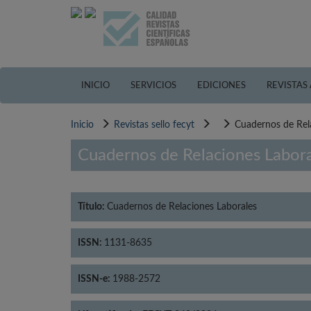
Pasar
al
contenido
principal
INICIO
SERVICIOS
EDICIONES
REVISTAS
Inicio
Revistas sello fecyt
Cuadernos de Rel
Cuadernos de Relaciones Labor
Título:
Cuadernos de Relaciones Laborales
ISSN:
1131-8635
ISSN-e:
1988-2572