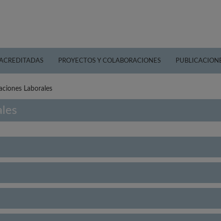
 ACREDITADAS
PROYECTOS Y COLABORACIONES
PUBLICACION
aciones Laborales
ales