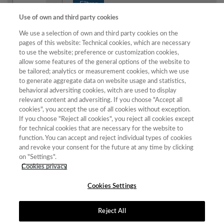
Año
Filtrar
Use of own and third party cookies
Año
We use a selection of own and third party cookies on the
pages of this website: Technical cookies, which are necessary
to use the website; preference or customization cookies,
Total
allow some features of the general options of the website to
be tailored; analytics or measurement cookies, which we use
Puntuación
de
to generate aggregate data on website usage and statistics,
Año
Categoría
Posición
revistas
Cuartil
behavioral adversiting cookies, witch are used to display
2023
relevant content and adversiting. If you choose "Accept all
Comunicación,
25.34
13
32
C2
cookies", you accept the use of all cookies without exception.
Información y
If you choose "Reject all cookies", you reject all cookies except
Documentación
for technical cookies that are necessary for the website to
Científica
function. You can accept and reject individual types of cookies
2023
Ciencias
35.92
35
68
C3
and revoke your consent for the future at any time by clicking
Políticas y
on "Settings".
Sociología
Cookies privacy
Cookies Settings
Reject All
Contacto
|
Tabla de Instituciones
|
Política de Cookies
|
Política de