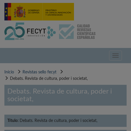
Pasar
al
contenido
principal
Toggle
navigati
Inicio
Revistas sello fecyt
Debats. Revista de cultura, poder i societat,
Debats. Revista de cultura, poder i
societat,
Título:
Debats. Revista de cultura, poder i societat,