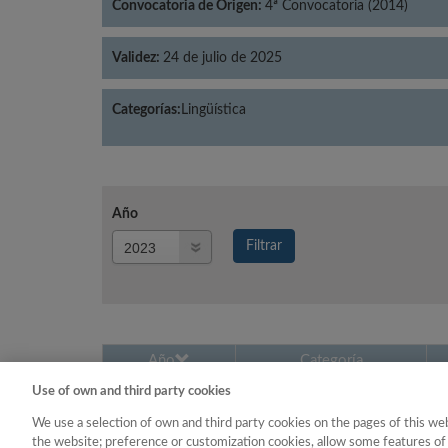
Convocatoria de Origen:
4ª Convocatoria (2014)
Validez:
24 de julio de 2025
Categorías:
Lingüística
Año
Año
Filtrar
Año
Año
Categoría
Use of own and third party cookies
2023
Lingüística
We use a selection of own and third party cookies on the pages of this web
the website; preference or customization cookies, allow some features of 