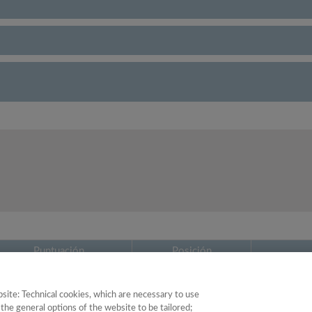
Puntuación
Posición
28.53
28
site: Technical cookies, which are necessary to use
the general options of the website to be tailored;