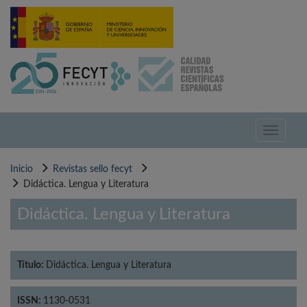
Pasar
al
contenido
principal
Toggle
navigati
Inicio
Revistas sello fecyt
Didáctica. Lengua y Literatura
Didáctica. Lengua y Literatura
Título:
Didáctica. Lengua y Literatura
ISSN:
1130-0531