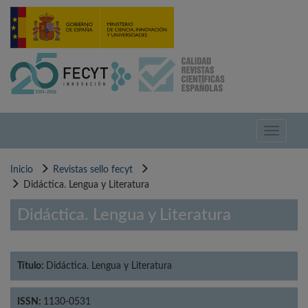
Pasar
al
contenido
principal
Toggle
navigati
Inicio
Revistas sello fecyt
Didáctica. Lengua y Literatura
Didáctica. Lengua y Literatura
Título:
Didáctica. Lengua y Literatura
ISSN:
1130-0531