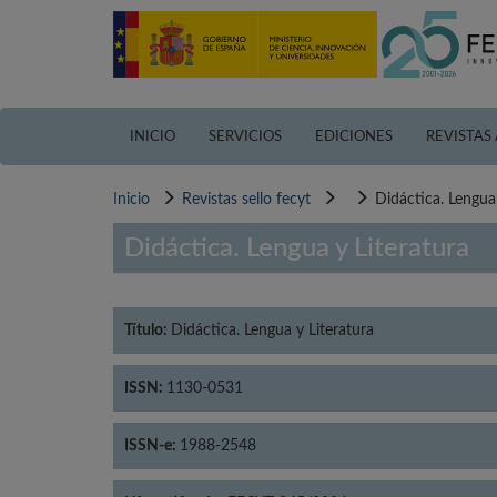
Pasar
al
contenido
principal
INICIO
SERVICIOS
EDICIONES
REVISTAS
Inicio
Revistas sello fecyt
Didáctica. Lengua 
Didáctica. Lengua y Literatura
Título:
Didáctica. Lengua y Literatura
ISSN:
1130-0531
ISSN-e:
1988-2548