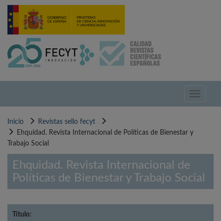
Pasar
al
contenido
principal
Toggle
navigati
Inicio
Revistas sello fecyt
Ehquidad. Revista Internacional de Políticas de Bienestar y
Trabajo Social
Ehquidad. Revista Internacional de
Políticas de Bienestar y Trabajo Social
Título: