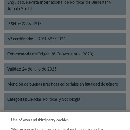
Ehquidad. Revista Internacional de Políticas de Bienestar y
Trabajo Social
ISSN-e:
2386-4915
Nº certificado:
FECYT-595/2024
Convocatoria de Origen:
8ª Convocatoria (2023)
Validez:
24 de julio de 2025
Mención de buenas prácticas editoriales en igualdad de género
Categorías:
Ciencias Políticas y Sociología
Use of own and third party cookies
Año
We use a selection of own and third party cookies on the