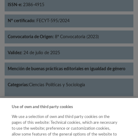
ISSN-e:
2386-4915
Nº certificado:
FECYT-595/2024
Convocatoria de Origen:
8ª Convocatoria (2023)
Validez:
24 de julio de 2025
Mención de buenas prácticas editoriales en igualdad de género
Categorías:
Ciencias Políticas y Sociología
Use of own and third party cookies
Año
We use a selection of own and third party cookies on the
pages of this website: Technical cookies, which are necessary
Año
Filtrar
to use the website; preference or customization cookies,
allow some features of the general options of the website to
Año