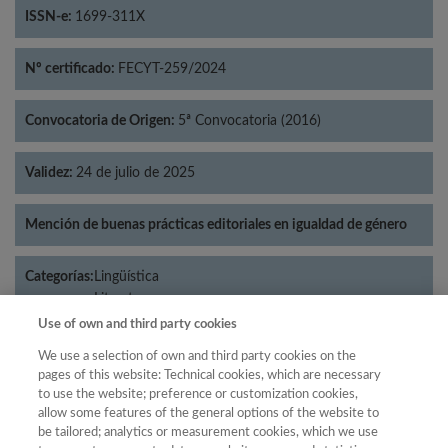
ISSN-e:
1699-311X
Nº certificado:
FECYT-259/2024
Convocatoria de Origen:
5ª Convocatoria (2016)
Validez:
24 de julio de 2025
Mención de buenas prácticas editoriales en igualdad de género
Categorías:
Lingüística
Literatura
Use of own and third party cookies
We use a selection of own and third party cookies on the
pages of this website: Technical cookies, which are necessary
Año
to use the website; preference or customization cookies,
allow some features of the general options of the website to
Año
Filtrar
be tailored; analytics or measurement cookies, which we use