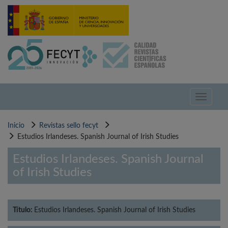
Pasar
al
contenido
principal
Toggle
navigati
Inicio
Revistas sello fecyt
Estudios Irlandeses. Spanish Journal of Irish Studies
Estudios Irlandeses. Spanish Journal
of Irish Studies
Título:
Estudios Irlandeses. Spanish Journal of Irish Studies