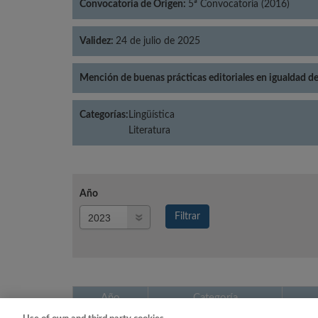
Convocatoria de Origen:
5ª Convocatoria (2016)
Validez:
24 de julio de 2025
Mención de buenas prácticas editoriales en igualdad d
Categorías:
Lingüística
Literatura
Año
Año
Filtrar
Año
Año
Categoría