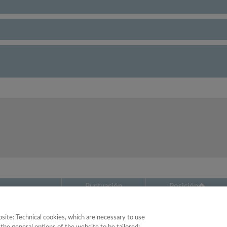
Puntuación
Posición
20.03
59
site: Technical cookies, which are necessary to use
ogía
13.40
65