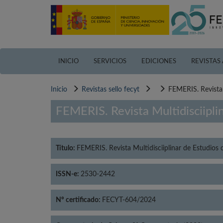
Pasar
al
contenido
principal
INICIO
SERVICIOS
EDICIONES
REVISTAS
Inicio
Revistas sello fecyt
FEMERIS. Revista 
FEMERIS. Revista Multidisciipli
Título:
FEMERIS. Revista Multidisciiplinar de Estudios
ISSN-e:
2530-2442
Nº certificado:
FECYT-604/2024