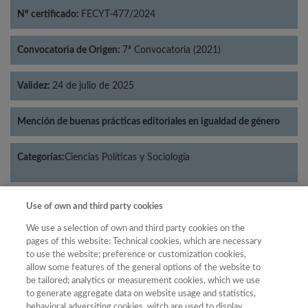
Nº certificado:
FECYT-477/2024
Convocatoria de Origen:
7ª Convocatoria (2021)
Validez:
24 de julio de 2025
Mención de buenas prácticas editoriales en igualdad de género
Categorías:
Ciencias Políticas y Sociología
Use of own and third party cookies
Año
We use a selection of own and third party cookies on the
pages of this website: Technical cookies, which are necessary
Año
Filtrar
to use the website; preference or customization cookies,
allow some features of the general options of the website to
Año
be tailored; analytics or measurement cookies, which we use
to generate aggregate data on website usage and statistics,
behavioral adversiting cookies, witch are used to display