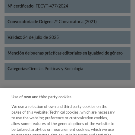
Nº certificado:
FECYT-477/2024
Convocatoria de Origen:
7ª Convocatoria (2021)
Validez:
24 de julio de 2025
Mención de buenas prácticas editoriales en igualdad de género
Categorías:
Ciencias Políticas y Sociología
Use of own and third party cookies
Año
We use a selection of own and third party cookies on the
Año
Filtrar
pages of this website: Technical cookies, which are necessary
to use the website; preference or customization cookies,
Año
allow some features of the general options of the website to
be tailored; analytics or measurement cookies, which we use