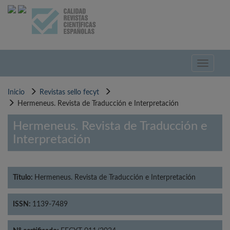
Pasar
al
contenido
principal
Toggle
navigati
Inicio
Revistas sello fecyt
Hermeneus. Revista de Traducción e Interpretación
Hermeneus. Revista de Traducción e
Interpretación
Título:
Hermeneus. Revista de Traducción e Interpretación
ISSN:
1139-7489