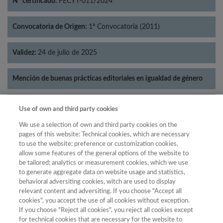
Nº certificado:
FECYT-011/2024
Convocatoria de Origen:
1ª Convocatoria (2011)
Validez:
24 de julio de 2025
Mención de buenas prácticas editoriales en igualdad de género
Categorías:
Lingüística
Use of own and third party cookies
We use a selection of own and third party cookies on the
pages of this website: Technical cookies, which are necessary
to use the website; preference or customization cookies,
allow some features of the general options of the website to
Año
be tailored; analytics or measurement cookies, which we use
Año
Filtrar
to generate aggregate data on website usage and statistics,
behavioral adversiting cookies, witch are used to display
Año
relevant content and adversiting. If you choose "Accept all
cookies", you accept the use of all cookies without exception.
If you choose "Reject all cookies", you reject all cookies except
for technical cookies that are necessary for the website to