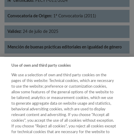
Nº certificado:
FECYT-011/2024
Convocatoria de Origen:
1ª Convocatoria (2011)
Validez:
24 de julio de 2025
Mención de buenas prácticas editoriales en igualdad de género
Categorías:
Lingüística
Use of own and third party cookies
We use a selection of own and third party cookies on the
pages of this website: Technical cookies, which are necessary
to use the website; preference or customization cookies,
allow some features of the general options of the website to
Año
be tailored; analytics or measurement cookies, which we use
Año
Filtrar
to generate aggregate data on website usage and statistics,
behavioral adversiting cookies, witch are used to display
Año
relevant content and adversiting. If you choose "Accept all
cookies", you accept the use of all cookies without exception.
If you choose "Reject all cookies", you reject all cookies except
for technical cookies that are necessary for the website to