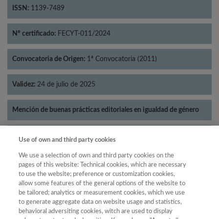
ISSN:
1139-7489
Nº certificado:
FECYT-011/2024
Convocatoria de Origen:
1ª Convocatoria (2011)
Validez:
24 de julio de 2025
Mención de buenas prácticas editoriales en igualdad de género
Categorías:
Lingüística
Use of own and third party cookies
We use a selection of own and third party cookies on the
pages of this website: Technical cookies, which are necessary
to use the website; preference or customization cookies,
allow some features of the general options of the website to
Año
be tailored; analytics or measurement cookies, which we use
Año
Filtrar
to generate aggregate data on website usage and statistics,
behavioral adversiting cookies, witch are used to display
Año