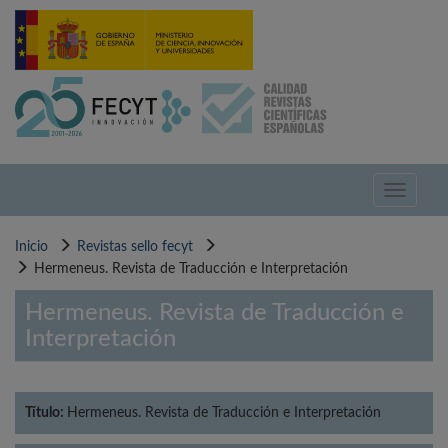
Pasar
al
contenido
principal
Toggle
navigati
Inicio
Revistas sello fecyt
Hermeneus. Revista de Traducción e Interpretación
Hermeneus. Revista de Traducción e
Interpretación
Título:
Hermeneus. Revista de Traducción e Interpretación