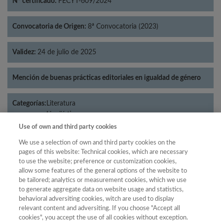
Nº certificado:
FECYT-609/2024
Convocatoria de Origen:
8ª Convocatoria (2023)
Validez:
24 de julio de 2025
Mención de buenas prácticas editoriales en igualdad de género
Categorías:
Literatura
Lingüística
Use of own and third party cookies
We use a selection of own and third party cookies on the
pages of this website: Technical cookies, which are necessary
Año
to use the website; preference or customization cookies,
allow some features of the general options of the website to
Año
Filtrar
be tailored; analytics or measurement cookies, which we use
Año
to generate aggregate data on website usage and statistics,
behavioral adversiting cookies, witch are used to display
relevant content and adversiting. If you choose "Accept all
cookies", you accept the use of all cookies without exception.