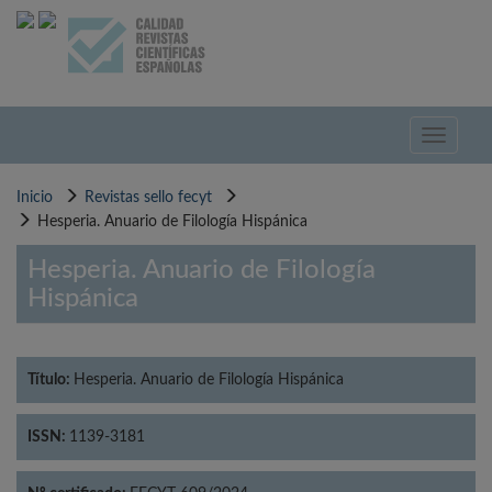
Pasar
al
contenido
principal
Toggle
navigati
Inicio
Revistas sello fecyt
Hesperia. Anuario de Filología Hispánica
Hesperia. Anuario de Filología
Hispánica
Título:
Hesperia. Anuario de Filología Hispánica
ISSN:
1139-3181