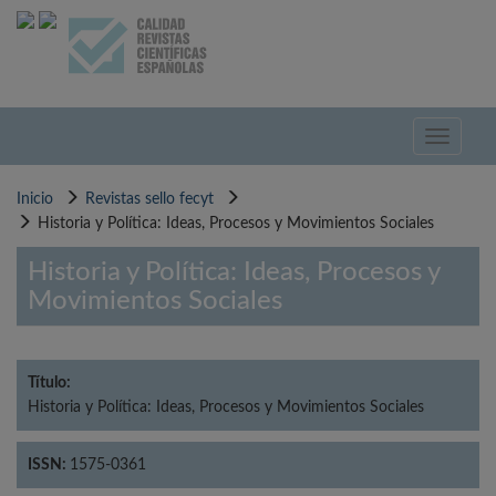
Pasar
al
contenido
principal
Toggle
navigati
Inicio
Revistas sello fecyt
Historia y Política: Ideas, Procesos y Movimientos Sociales
Historia y Política: Ideas, Procesos y
Movimientos Sociales
Título:
Historia y Política: Ideas, Procesos y Movimientos Sociales
ISSN:
1575-0361