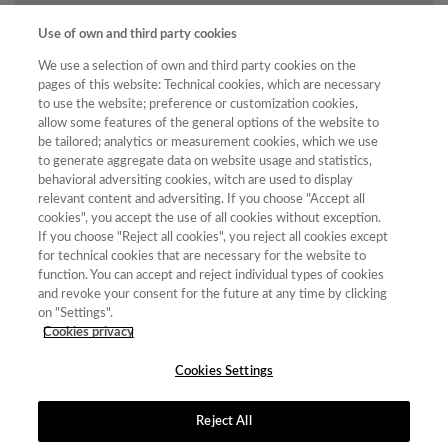
Año
Use of own and third party cookies
Año
Filtrar
We use a selection of own and third party cookies on the
Año
pages of this website: Technical cookies, which are necessary
to use the website; preference or customization cookies,
allow some features of the general options of the website to
be tailored; analytics or measurement cookies, which we use
Total
to generate aggregate data on website usage and statistics,
behavioral adversiting cookies, witch are used to display
de
relevant content and adversiting. If you choose "Accept all
revistas
cookies", you accept the use of all cookies without exception.
Año
Categoría
Puntuación
Posición
Cuartil
If you choose "Reject all cookies", you reject all cookies except
for technical cookies that are necessary for the website to
2023
Ciencias
37.83
30
68
C2
function. You can accept and reject individual types of cookies
Políticas y
and revoke your consent for the future at any time by clicking
Sociología
on "Settings".
2023
Historia
45.15
28
96
C2
Cookies privacy
Cookies Settings
Reject All
Contacto
|
Tabla de Instituciones
|
Política de Cookies
|
Política de