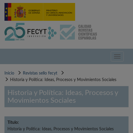
Pasar
al
contenido
principal
Toggle
navigati
Inicio
Revistas sello fecyt
Historia y Política: Ideas, Procesos y Movimientos Sociales
Historia y Política: Ideas, Procesos y
Movimientos Sociales
Título:
Historia y Política: Ideas, Procesos y Movimientos Sociales