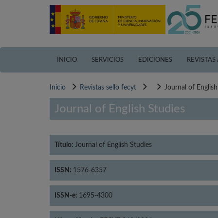
Pasar
al
contenido
principal
INICIO
SERVICIOS
EDICIONES
REVISTAS
Inicio
Revistas sello fecyt
Journal of English
Journal of English Studies
Título:
Journal of English Studies
ISSN:
1576-6357
ISSN-e:
1695-4300