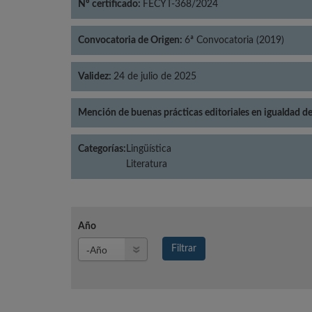
Nº certificado:
FECYT-368/2024
Convocatoria de Origen:
6ª Convocatoria (2019)
Validez:
24 de julio de 2025
Mención de buenas prácticas editoriales en igualdad d
Categorías:
Lingüística
Literatura
Año
Año
Filtrar
Año