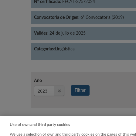
Nº certificado:
FECYT-375/2024
Convocatoria de Origen:
6ª Convocatoria (2019)
Validez:
24 de julio de 2025
Categorías:
Lingüística
Año
Año
Filtrar
Año
Use of own and third party cookies
Año
Categoría
We use a selection of own and third party cookies on the pages of this web
2023
Lingüística