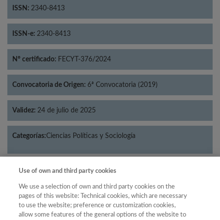
ISSN:
2340-8413
ISSN-e:
2340-8413
Nº certificado:
FECYT-376/2024
Convocatoria de Origen:
6ª Convocatoria (2019)
Validez:
24 de julio de 2025
Categorías:
Ciencias Políticas y Sociología
Use of own and third party cookies
Año
We use a selection of own and third party cookies on the
pages of this website: Technical cookies, which are necessary
Año
Filtrar
to use the website; preference or customization cookies,
allow some features of the general options of the website to
Año