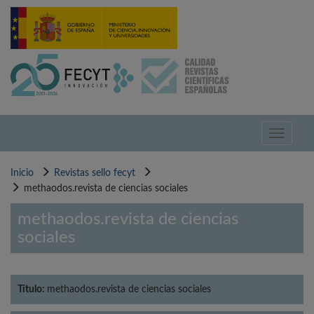
Pasar
al
contenido
principal
Toggle
navigati
Inicio
Revistas sello fecyt
methaodos.revista de ciencias sociales
methaodos.revista de ciencias
sociales
Título:
methaodos.revista de ciencias sociales