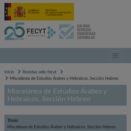
Pasar
al
contenido
principal
Toggle
navigati
Inicio
Revistas sello fecyt
Miscelánea de Estudios Árabes y Hebraicos. Sección Hebreo
Miscelánea de Estudios Árabes y
Hebraicos. Sección Hebreo
Título:
Miscelánea de Estudios Árabes y Hebraicos. Sección Hebreo