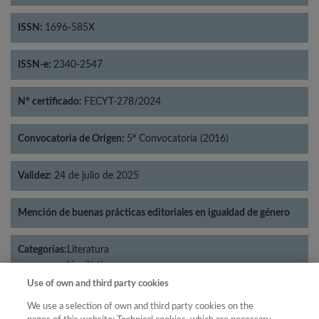
ISSN:
1696-585X
ISSN-e:
2340-2547
Nº certificado:
FECYT-278/2024
Convocatoria de Origen:
5ª Convocatoria (2016)
Validez:
24 de julio de 2025
Mención de buenas prácticas editoriales en igualdad de género
Categorías:
Literatura
Lingüística
Use of own and third party cookies
We use a selection of own and third party cookies on the