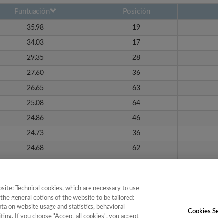
Puntuación
Posición
35.98
19
34.03
17
29.35
28
27.60
36
26.65
63
25.08
64
24.86
46
24.73
36
24.68
62
23.92
42
site: Technical cookies, which are necessary to use
1 de 2
siguiente ›
the general options of the website to be tailored;
a on website usage and statistics, behavioral
Cookies Se
ting. If you choose "Accept all cookies", you accept