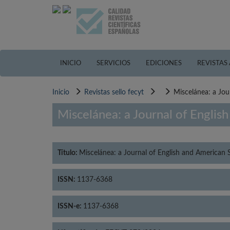
Pasar
al
contenido
principal
INICIO
SERVICIOS
EDICIONES
REVISTAS
Inicio
Revistas sello fecyt
Miscelánea: a Jou
Miscelánea: a Journal of Englis
Título:
Miscelánea: a Journal of English and American 
ISSN:
1137-6368
ISSN-e:
1137-6368