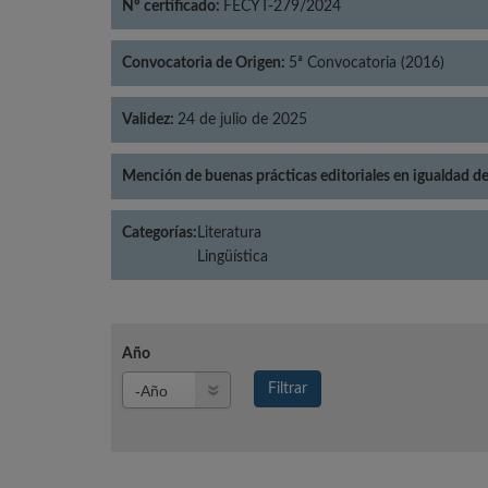
Nº certificado:
FECYT-279/2024
Convocatoria de Origen:
5ª Convocatoria (2016)
Validez:
24 de julio de 2025
Mención de buenas prácticas editoriales en igualdad d
Categorías:
Literatura
Lingüística
Año
Año
Filtrar
Año