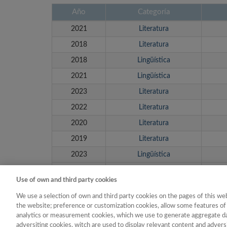
Año
Categoría
2021
Literatura
2018
Literatura
2018
Lingüística
2021
Lingüística
2023
Literatura
2022
Literatura
2020
Literatura
2019
Literatura
2023
Lingüística
2019
Lingüística
Use of own and third party cookies
We use a selection of own and third party cookies on the pages of this web
the website; preference or customization cookies, allow some features of 
analytics or measurement cookies, which we use to generate aggregate dat
adversiting cookies, witch are used to display relevant content and adversi