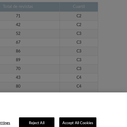
Total de revistas
Cuartil
71
C2
42
C2
52
C3
67
C3
86
C3
89
C3
70
C3
43
C4
80
C4
52
C4
ttings
Reject All
Accept All Cookies