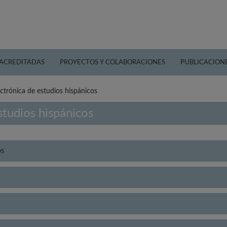
 ACREDITADAS
PROYECTOS Y COLABORACIONES
PUBLICACION
ectrónica de estudios hispánicos
studios hispánicos
os