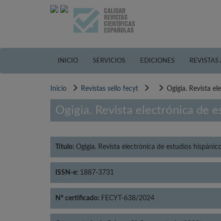
Pasar
al
contenido
principal
INICIO
SERVICIOS
EDICIONES
REVISTAS
Inicio
Revistas sello fecyt
Ogigia. Revista el
Ogigia. Revista electrónica de e
Título:
Ogigia. Revista electrónica de estudios hispánic
ISSN-e:
1887-3731
Nº certificado:
FECYT-638/2024