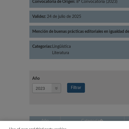
Convocatoria de Origen:
8ª Convocatoria (2023)
Validez:
24 de julio de 2025
Mención de buenas prácticas editoriales en igualdad d
Categorías:
Lingüística
Literatura
Año
Año
Filtrar
Año
Año
Categoría