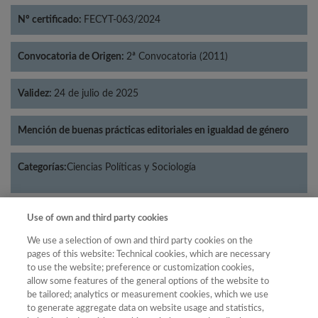
Nº certificado:
FECYT-063/2024
Convocatoria de Origen:
2ª Convocatoria (2011)
Validez:
24 de julio de 2025
Mención de buenas prácticas editoriales en igualdad de género
Categorías:
Ciencias Políticas y Sociología
Use of own and third party cookies
Año
We use a selection of own and third party cookies on the
pages of this website: Technical cookies, which are necessary
Año
Filtrar
to use the website; preference or customization cookies,
allow some features of the general options of the website to
Año
be tailored; analytics or measurement cookies, which we use
to generate aggregate data on website usage and statistics,