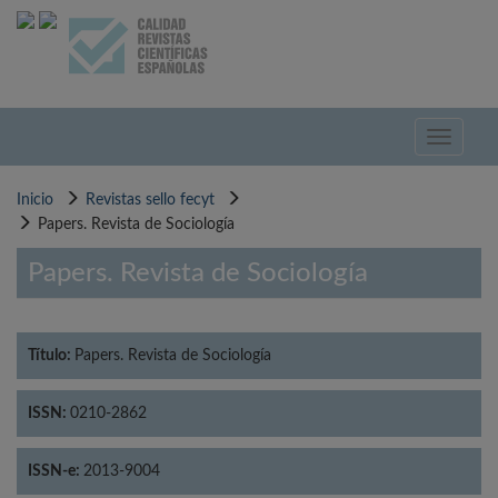
Pasar
al
contenido
principal
Toggle
navigati
Inicio
Revistas sello fecyt
Papers. Revista de Sociología
Papers. Revista de Sociología
Título:
Papers. Revista de Sociología
ISSN:
0210-2862
ISSN-e:
2013-9004