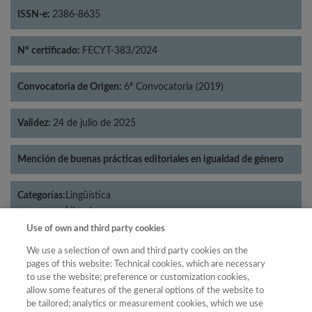
ISSN-e:
2386-8635
Nº certificado:
FECYT-383/2024
Convocatoria de Origen:
6ª Convocatoria (2019)
Validez:
24 de julio de 2025
Mención de buenas prácticas editoriales en igualdad de género
Categorías:
Lingüística
Literatura
Use of own and third party cookies
We use a selection of own and third party cookies on the
pages of this website: Technical cookies, which are necessary
Año
to use the website; preference or customization cookies,
allow some features of the general options of the website to
Año
Filtrar
be tailored; analytics or measurement cookies, which we use