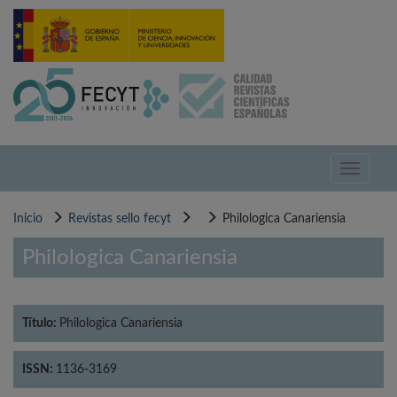
Pasar
al
contenido
principal
Toggle
navigati
Inicio
Revistas sello fecyt
Philologica Canariensia
Philologica Canariensia
Título:
Philologica Canariensia
ISSN:
1136-3169