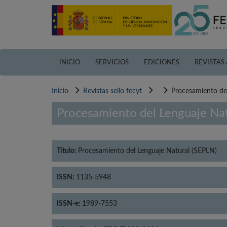
Pasar
al
contenido
principal
INICIO
SERVICIOS
EDICIONES
REVISTAS
Inicio
Revistas sello fecyt
Procesamiento de
Procesamiento del Lenguaje Nat
Título:
Procesamiento del Lenguaje Natural (SEPLN)
ISSN:
1135-5948
ISSN-e:
1989-7553