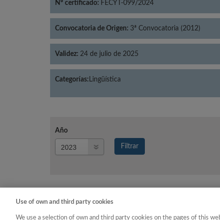
Nº certificado:
FECYT-099/2024
Convocatoria de Origen:
3ª Convocatoria (2012)
Validez:
24 de julio de 2025
Categorías:
Lingüística
Año
Año
Filtrar
Año
Use of own and third party cookies
Año
Categoría
We use a selection of own and third party cookies on the pages of this web
2023
Lingüística