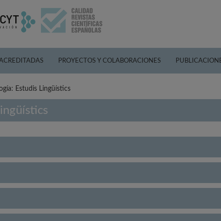
 ACREDITADAS
PROYECTOS Y COLABORACIONES
PUBLICACION
gía: Estudis Lingüístics
ingüístics