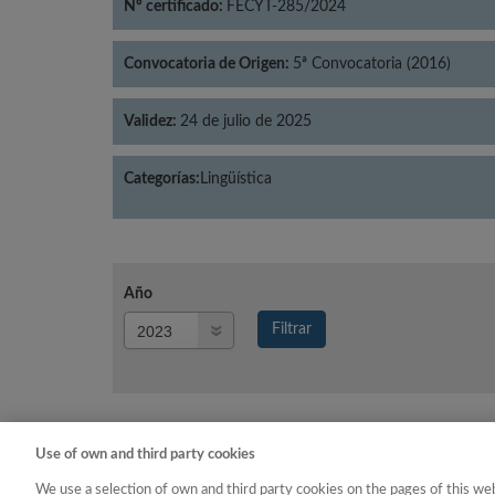
Nº certificado:
FECYT-285/2024
Convocatoria de Origen:
5ª Convocatoria (2016)
Validez:
24 de julio de 2025
Categorías:
Lingüística
Año
Año
Filtrar
Año
Use of own and third party cookies
Año
Categoría
We use a selection of own and third party cookies on the pages of this web
2023
Lingüística