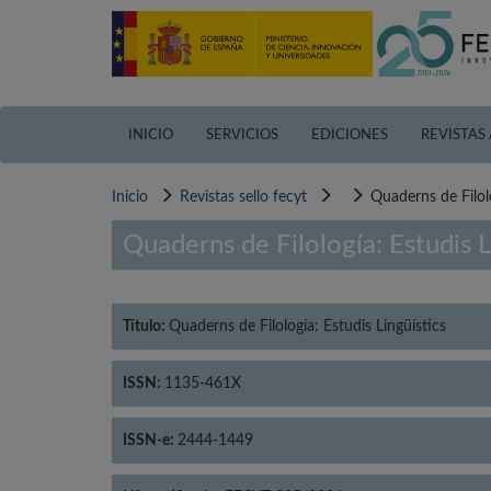
Pasar
al
contenido
principal
INICIO
SERVICIOS
EDICIONES
REVISTAS
Inicio
Revistas sello fecyt
Quaderns de Filolo
Quaderns de Filología: Estudis L
Título:
Quaderns de Filología: Estudis Lingüístics
ISSN:
1135-461X
ISSN-e:
2444-1449