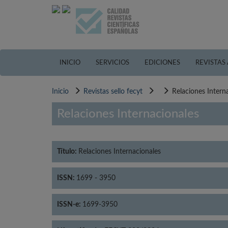
Pasar
al
contenido
principal
INICIO
SERVICIOS
EDICIONES
REVISTAS
Inicio
Revistas sello fecyt
Relaciones Intern
Relaciones Internacionales
Título:
Relaciones Internacionales
ISSN:
1699 - 3950
ISSN-e:
1699-3950