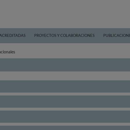
 ACREDITADAS
PROYECTOS Y COLABORACIONES
PUBLICACION
acionales