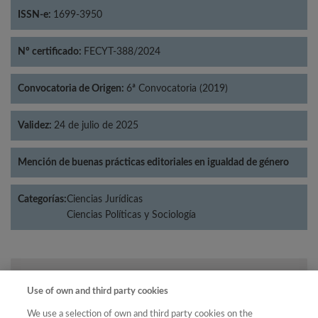
ISSN-e:
1699-3950
Nº certificado:
FECYT-388/2024
Convocatoria de Origen:
6ª Convocatoria (2019)
Validez:
24 de julio de 2025
Mención de buenas prácticas editoriales en igualdad de género
Categorías:
Ciencias Jurídicas
Ciencias Políticas y Sociología
Año
Use of own and third party cookies
Año
Filtrar
We use a selection of own and third party cookies on the