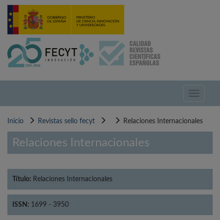
Pasar
al
contenido
principal
Toggle
navigati
Inicio
Revistas sello fecyt
Relaciones Internacionales
Relaciones Internacionales
Título:
Relaciones Internacionales
ISSN:
1699 - 3950