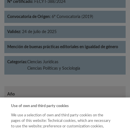
Nº certificado:
FECYT-388/2024
Convocatoria de Origen:
6ª Convocatoria (2019)
Validez:
24 de julio de 2025
Mención de buenas prácticas editoriales en igualdad de género
Categorías:
Ciencias Jurídicas
Ciencias Políticas y Sociología
Año
Año
Filtrar
Use of own and third party cookies
Año
We use a selection of own and third party cookies on the
pages of this website: Technical cookies, which are necessary
to use the website; preference or customization cookies,