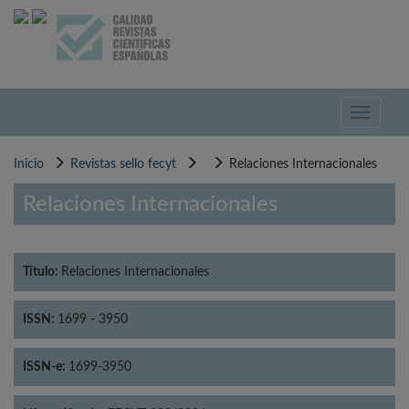
Pasar
al
contenido
principal
Toggle
navigati
Inicio
Revistas sello fecyt
Relaciones Internacionales
Relaciones Internacionales
Título:
Relaciones Internacionales
ISSN:
1699 - 3950
ISSN-e:
1699-3950