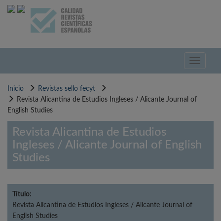
Pasar
al
contenido
principal
Toggle
navigati
Inicio
Revistas sello fecyt
Revista Alicantina de Estudios Ingleses / Alicante Journal of
English Studies
Revista Alicantina de Estudios
Ingleses / Alicante Journal of English
Studies
Título:
Revista Alicantina de Estudios Ingleses / Alicante Journal of
English Studies