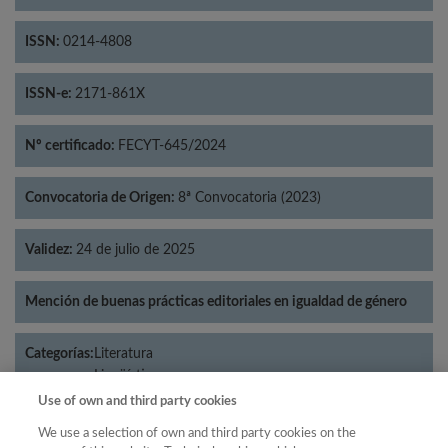
ISSN:
0214-4808
ISSN-e:
2171-861X
Nº certificado:
FECYT-645/2024
Convocatoria de Origen:
8ª Convocatoria (2023)
Validez:
24 de julio de 2025
Mención de buenas prácticas editoriales en igualdad de género
Categorías:
Literatura
Lingüística
Use of own and third party cookies
We use a selection of own and third party cookies on the