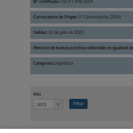
Nº certificado:
FECYT-298/2024
Convocatoria de Origen:
5ª Convocatoria (2016)
Validez:
24 de julio de 2025
Mención de buenas prácticas editoriales en igualdad d
Categorías:
Lingüística
Año
Año
Filtrar
Año