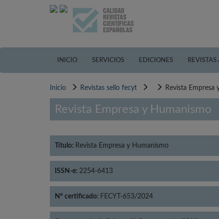
Pasar
al
contenido
principal
INICIO
SERVICIOS
EDICIONES
REVISTAS
Inicio
Revistas sello fecyt
Revista Empresa
Revista Empresa y Humanismo
Título:
Revista Empresa y Humanismo
ISSN-e:
2254-6413
Nº certificado:
FECYT-653/2024