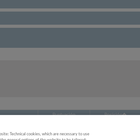
Puntuación
Posición
21.80
32
site: Technical cookies, which are necessary to use
ogía
25.10
54