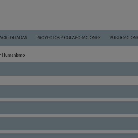
 ACREDITADAS
PROYECTOS Y COLABORACIONES
PUBLICACION
 y Humanismo