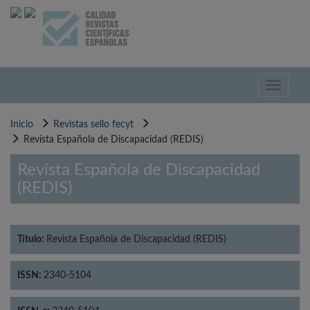
Pasar
al
contenido
principal
Toggle
navigati
Inicio
Revistas sello fecyt
Revista Española de Discapacidad (REDIS)
Revista Española de Discapacidad
(REDIS)
Título:
Revista Española de Discapacidad (REDIS)
ISSN:
2340-5104