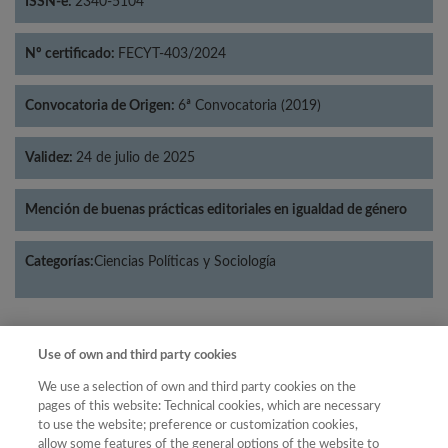
ISSN-e:
2340-5104
Nº certificado:
FECYT-403/2024
Convocatoria de Origen:
6ª Convocatoria (2019)
Validez:
24 de julio de 2025
Mención de buenas prácticas editoriales en igualdad de género
Categorías:
Ciencias Políticas y Sociología
Use of own and third party cookies
Año
We use a selection of own and third party cookies on the
Año
Filtrar
pages of this website: Technical cookies, which are necessary
to use the website; preference or customization cookies,
Año
allow some features of the general options of the website to