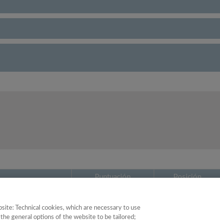
Puntuación
Posición
ciología
44.24
22
site: Technical cookies, which are necessary to use
the general options of the website to be tailored;