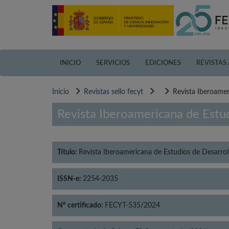
Pasar
al
contenido
principal
INICIO
SERVICIOS
EDICIONES
REVISTAS
Inicio
Revistas sello fecyt
Revista Iberoamer
Revista Iberoamericana de Estu
Título:
Revista Iberoamericana de Estudios de Desarro
ISSN-e:
2254-2035
Nº certificado:
FECYT-535/2024