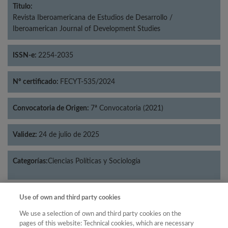
Título:
Revista Iberoamericana de Estudios de Desarrollo /
Iberoamerican Journal of Development Studies
ISSN-e:
2254-2035
Nº certificado:
FECYT-535/2024
Convocatoria de Origen:
7ª Convocatoria (2021)
Validez:
24 de julio de 2025
Categorías:
Ciencias Políticas y Sociología
Use of own and third party cookies
Año
We use a selection of own and third party cookies on the
pages of this website: Technical cookies, which are necessary