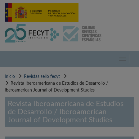
Pasar
al
contenido
principal
Toggle
navigati
Inicio
Revistas sello fecyt
Revista Iberoamericana de Estudios de Desarrollo /
Iberoamerican Journal of Development Studies
Revista Iberoamericana de Estudios
de Desarrollo / Iberoamerican
Journal of Development Studies