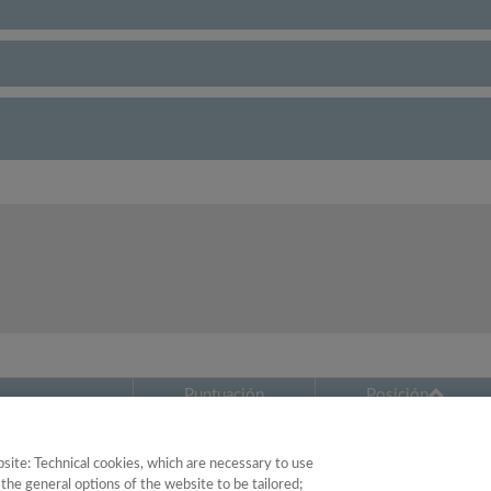
Puntuación
Posición
ogía
44.24
22
site: Technical cookies, which are necessary to use
the general options of the website to be tailored;