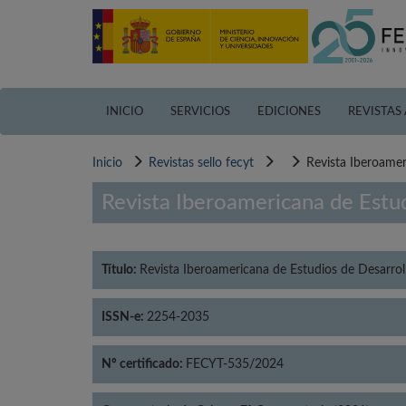
Pasar
al
contenido
principal
INICIO
SERVICIOS
EDICIONES
REVISTAS
Inicio
Revistas sello fecyt
Revista Iberoamer
Revista Iberoamericana de Estu
Título:
Revista Iberoamericana de Estudios de Desarro
ISSN-e:
2254-2035
Nº certificado:
FECYT-535/2024