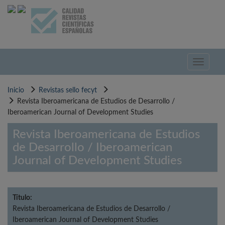
Pasar
al
contenido
principal
Toggle
navigati
Inicio
Revistas sello fecyt
Revista Iberoamericana de Estudios de Desarrollo /
Iberoamerican Journal of Development Studies
Revista Iberoamericana de Estudios
de Desarrollo / Iberoamerican
Journal of Development Studies
Título:
Revista Iberoamericana de Estudios de Desarrollo /
Iberoamerican Journal of Development Studies