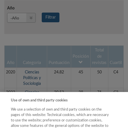
Año
Año
Filtrar
Año
Total
Posición
de
Año
Categoría
Puntuación
revistas
Cuartil
2020
Ciencias
24.82
45
50
C4
Políticas y
Sociología
2022
Ciencias
30.52
38
71
C3
Políticas y
Use of own and third party cookies
Sociología
We use a selection of own and third party cookies on the
2019
Ciencias
27.13
28
35
C4
pages of this website: Technical cookies, which are necessary
Políticas y
to use the website; preference or customization cookies,
Sociología
allow some features of the general options of the website to