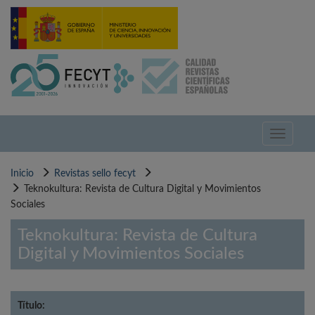
Pasar
al
contenido
principal
Toggle
navigati
Inicio
Revistas sello fecyt
Teknokultura: Revista de Cultura Digital y Movimientos
Sociales
Teknokultura: Revista de Cultura
Digital y Movimientos Sociales
Título: