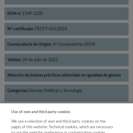
ISSN-e:
1549-2230
Nº certificado:
FECYT-415/2024
Convocatoria de Origen:
6ª Convocatoria (2019)
Validez:
24 de julio de 2025
Mención de buenas prácticas editoriales en igualdad de género
Categorías:
Ciencias Políticas y Sociología
Use of own and third party cookies
Año
We use a selection of own and third party cookies on the
pages of this website: Technical cookies, which are necessary
Año
Filtrar
to use the website; preference or customization cookies,