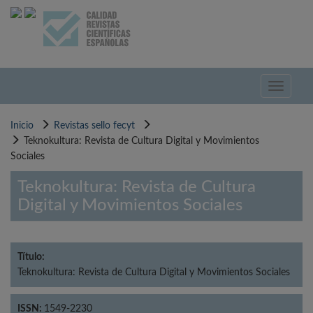
Pasar
al
contenido
principal
Toggle
navigati
Inicio
Revistas sello fecyt
Teknokultura: Revista de Cultura Digital y Movimientos
Sociales
Teknokultura: Revista de Cultura
Digital y Movimientos Sociales
Título:
Teknokultura: Revista de Cultura Digital y Movimientos Sociales
ISSN:
1549-2230