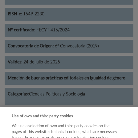
ISSN-e:
1549-2230
Nº certificado:
FECYT-415/2024
Convocatoria de Origen:
6ª Convocatoria (2019)
Validez:
24 de julio de 2025
Mención de buenas prácticas editoriales en igualdad de género
Categorías:
Ciencias Políticas y Sociología
Use of own and third party cookies
Año
We use a selection of own and third party cookies on the
pages of this website: Technical cookies, which are necessary
Año
Filtrar
to use the website; preference or customization cookies,