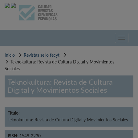
Pasar
al
contenido
principal
Toggle
navigati
Inicio
Revistas sello fecyt
Teknokultura: Revista de Cultura Digital y Movimientos
Sociales
Teknokultura: Revista de Cultura
Digital y Movimientos Sociales
Título:
Teknokultura: Revista de Cultura Digital y Movimientos Sociales
ISSN:
1549-2230